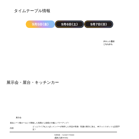
​タイムテーブル情報
9月5日(金)
9月6日(土)
9月7日(日)
チケット受付
​こちらから
展示会・屋台・キッチンカー
​展示会
​過去にーツ橋ホールにて開催した画廊から規模が大幅にパワーアップ！
どっとライブ&ぶいぱいメンバーが制作した作品や私物・私服の展示に加え、ARフォトスポットも設置予
内容
定！
9月5日：12:00〜19:00
(最終入館18:30)