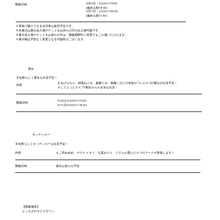
9月6日：10:00〜19:00
開催日時
(最終入館18:30)
9月7日：10:00〜18:00
(最終入館17:30)
​※現地で購入できる当日券も販売予定です。
※本展示は展示会入場チケットをお持ちの方のみ入場可能です。
​※展示会入場チケットをお持ちの方は、開催期間中に何度でもご入場いただけます。
​※展示物は予告なく変更となる可能性がございます。
​屋台​
文化祭らしく屋台も出店予定！
まるげりちゃ、綿貫ねぐせ、銀棘ぐみ、猫撫こぜにの名前がついた4つの屋台が出店予定！
​内容
そしてどっとライブ1期生からかき氷も出店！
9/6(土)10:00〜19:00
開催日時
9/7(日)10:00〜18:00
​キッチンカー
文化祭らしくキッチンカーも出店予定！
​内容
もこ田めめめ、ヤマト イオリ、七星みりり、リクムが選んだ４つのフードが登場します！
開催日時
後日お知らせ予定
【開催場所】
​ところざわサクラタウン