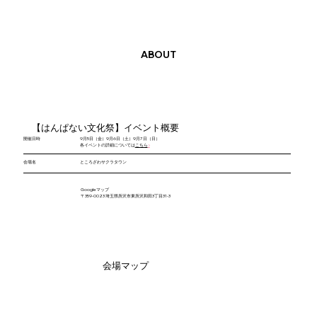
ABOUT
【はんぱない文化祭】イベント概要
​開催日時
9月5日（金）9月6日（土）9月7日（日）
各イベントの詳細については
こちら
​▶︎
会場名
​ところざわサクラタウン
Google マップ
​〒359-0023 埼玉県所沢市東所沢和田3丁目31-3
​会場マップ